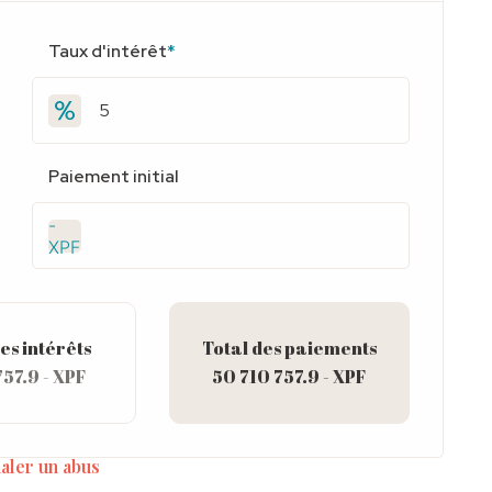
Taux d'intérêt
*
Paiement initial
-
XPF
es intérêts
Total des paiements
757.9 - XPF
50 710 757.9 - XPF
aler un abus