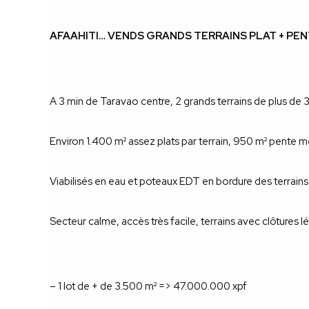
AFAAHITI… VENDS GRANDS TERRAINS PLAT + PE
A 3 min de Taravao centre, 2 grands terrains de plus de 
Environ 1.400 m² assez plats par terrain, 950 m² pente m
Viabilisés en eau et poteaux EDT en bordure des terrains
Secteur calme, accès très facile, terrains avec clôtures l
– 1 lot de + de 3.500 m² => 47.000.000 xpf