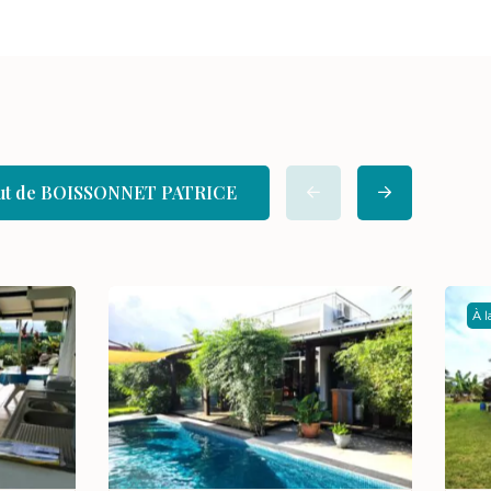
tout de BOISSONNET PATRICE
À 