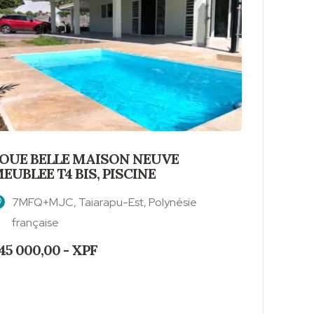
OUE BELLE MAISON NEUVE
MAISON
EUBLEE T4 BIS, PISCINE
SITUEE,
7MFQ+MJC, Taiarapu-Est, Polynésie
7MFQ+
française
franç
45 000,00 - XPF
210 000