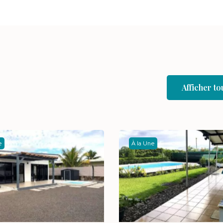
Afficher 
e
À la Une