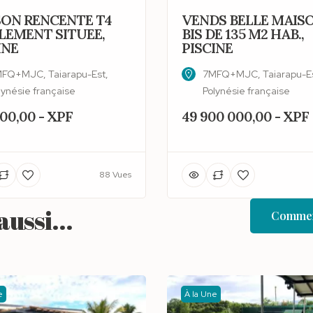
ON RENCENTE T4
VENDS BELLE MAISO
LEMENT SITUEE,
BIS DE 135 M2 HAB.,
INE
PISCINE
FQ+MJC, Taiarapu-Est,
7MFQ+MJC, Taiarapu-Es
lynésie française
Polynésie française
00,00 - XPF
49 900 000,00 - XPF
88 Vues
ussi...
Commen
e
À la Une