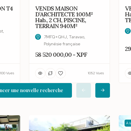
N T4
VENDS MAISON
V
D’ARCHITECTE 100M²
Ha
Hab., 2 CH, PISCINE,
T
TERRAIN 940M²
t,
7MFQ+QHJ, Taravao,
Polynésie française
29
58 520 000,00 - XPF
100 Vues
1052 Vues
cer une nouvelle recherche
À 