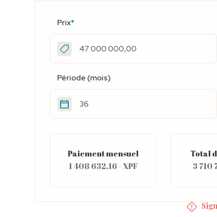
Prix
*
Période (mois)
Paiement mensuel
Total d
1 408 632.16 - XPF
3 710 
Sign