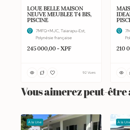
LOUE BELLE MAISON
MAIS
NEUVE MEUBLEE T4 BIS,
IDEA
PISCINE
PISC
7MFQ+MJC, Taiarapu-Est,
7M
Polynésie française
Po
245 000,00 - XPF
210 0
92 Vues
Vous aimerez peut-être a
À la Une
À la Un