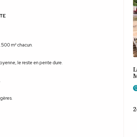
NTE
3.500 m² chacun.
oyenne, le reste en pente dure.
L
M
.
égères.
2