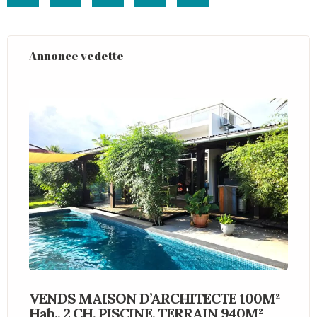
Annonce vedette
VENDS MAISON D’ARCHITECTE 100M²
V
Hab., 2 CH, PISCINE, TERRAIN 940M²