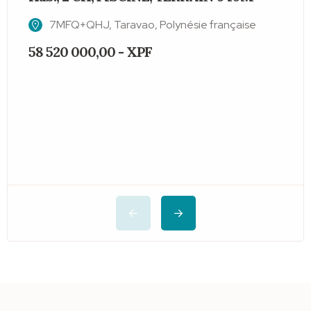
7MFQ+QHJ, Taravao, Polynésie française
58 520 000,00 - XPF
2