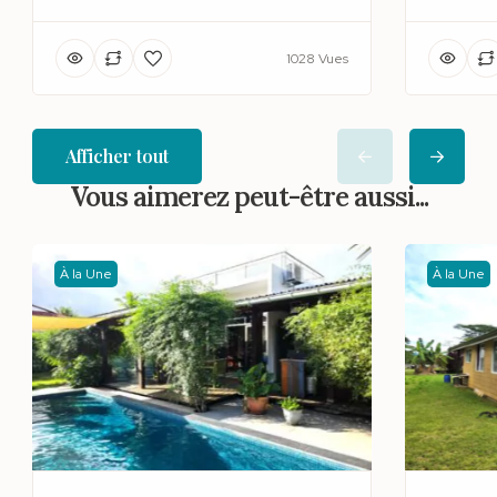
1028 Vues
Afficher tout
Vous aimerez peut-être aussi...
À la Une
À la Une