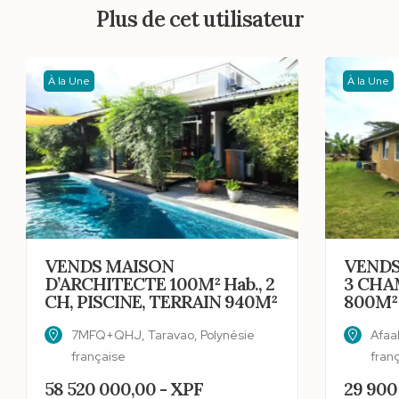
Plus de cet utilisateur
À la Une
À la Une
VENDS MAISON
VENDS
D’ARCHITECTE 100M² Hab., 2
3 CHA
CH, PISCINE, TERRAIN 940M²
800M²
7MFQ+QHJ, Taravao, Polynésie
Afaah
française
fran
58 520 000,00 - XPF
29 900