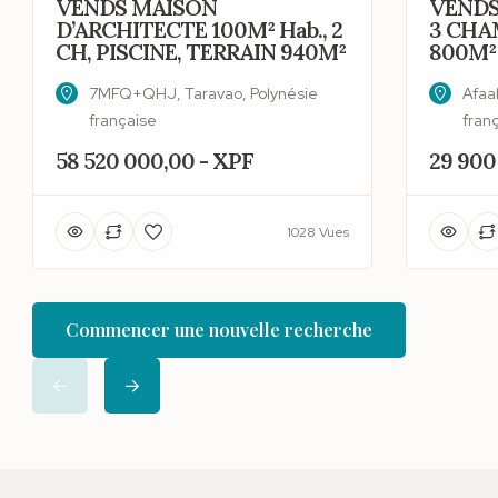
VENDS MAISON
VENDS
D’ARCHITECTE 100M² Hab., 2
3 CHA
CH, PISCINE, TERRAIN 940M²
800M²
7MFQ+QHJ, Taravao, Polynésie
Afaah
française
fran
58 520 000,00 - XPF
29 900
1028 Vues
Commencer une nouvelle recherche