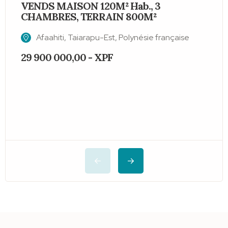
VENDS MAISON 120M² Hab., 3
L
CHAMBRES, TERRAIN 800M²
Afaahiti, Taiarapu-Est, Polynésie française
29 900 000,00 - XPF
1