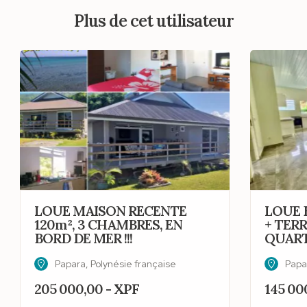
Plus de cet utilisateur
LOUE MAISON RECENTE
LOUE 
120m², 3 CHAMBRES, EN
+ TERR
BORD DE MER !!!
QUART
Papara, Polynésie française
Papa
205 000,00 - XPF
145 00