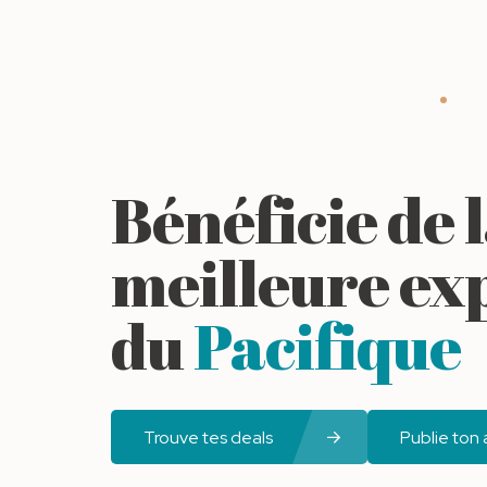
Bénéficie de 
meilleure ex
du
Pacifique
Trouve tes deals
Publie ton