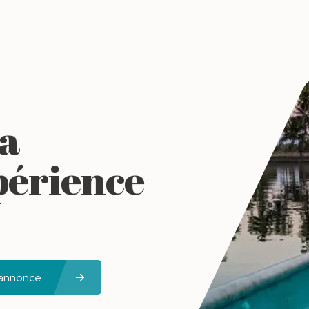
la
périence
 annonce