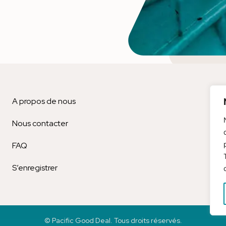
A propos de nous
Bl
Nous contacter
Men
FAQ
Est
S’enregistrer
© Pacific Good Deal. Tous droits réservés.