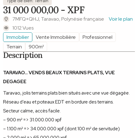
Type de bien: Terrain
31 000 000,00 - XPF
7MFQ+QHJ, Taravao, Polynésie française
Voir le plan
1012 Vues
Immobilier
Vente Immobilière
Professionnel
Terrain
900m²
Description
TARAVAO… VENDS BEAUX TERRAINS PLATS, VUE
DEGAGEE
Taravao, jolis terrains plats bien situés avec une vue dégagée.
Réseau d’eau et poteaux EDT en bordure des terrains.
Secteur calme, accès facile.
– 900 m² => 31.000.000 xpf
– 1.100 m² => 34.000.000 xpf (dont 100 m² de servitude)
– 2.000 m² => 65.000.000 xpf