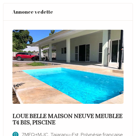
Annonce vedette
LOUE BELLE MAISON NEUVE MEUBLEE
V
T4 BIS, PISCINE
M
7MFQ+MJC, Taiarapu-Est, Polynésie française