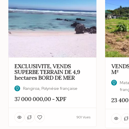
EXCLUSIVITE, VENDS
VENDS
SUPERBE TERRAIN DE 4,9
M²
hectares BORD DE MER
Matai
Rangiroa, Polynésie française
fran
37 000 000,00 - XPF
23 400
901 Vues