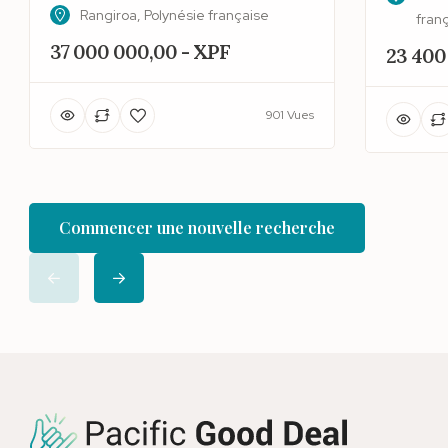
Rangiroa, Polynésie française
fran
37 000 000,00 - XPF
23 400
901 Vues
Commencer une nouvelle recherche