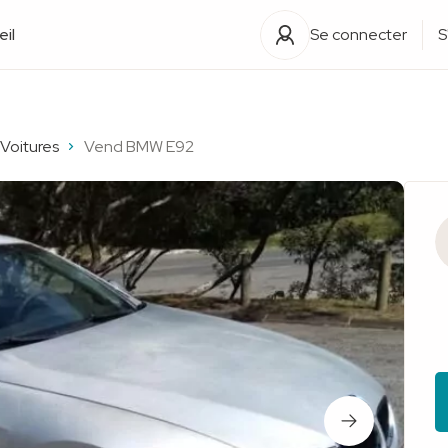
il
Se connecter
S
Voitures
Vend BMW E92