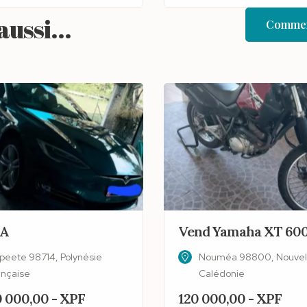
ussi...
Commen
A
Vend Yamaha XT 60
peete 98714, Polynésie
Nouméa 98800, Nouvel
ançaise
Calédonie
 000,00 - XPF
120 000,00 - XPF