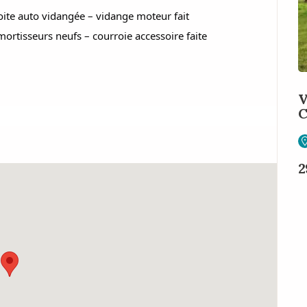
ite auto vidangée – vidange moteur fait
mortisseurs neufs – courroie accessoire faite
V
C
2