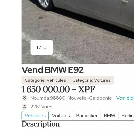
1 / 10
Vend BMW E92
Catégorie: Véhicules
Catégorie: Voitures
1 650 000,00 - XPF
Nouméa 98800, Nouvelle-Calédonie
Voir le p
2281 Vues
Véhicules
Voitures
Particulier
BMW
Berli
Description