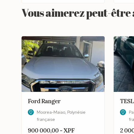
Vous aimerez peut-être a
Ford Ranger
TESL
Moorea-Maiao, Polynésie
Pa
française
fr
900 000,00 - XPF
2 000