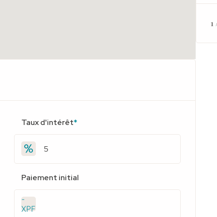
1 
Taux d'intérêt
*
Paiement initial
-
XPF