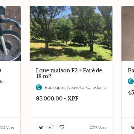
0
Loue maison F2 + Faré de
Pa
18 m2
le-
Bouloupari, Nouvelle-Calédonie
45
95 000,00 - XPF
102 Vues
2017 Vues