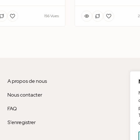
156 Vues
2
A propos de nous
Bl
Nous contacter
Men
FAQ
Est
S’enregistrer