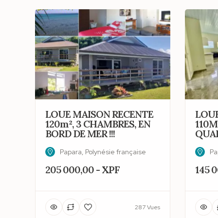
LOUE MAISON RECENTE
LOUE
120m², 3 CHAMBRES, EN
110M
BORD DE MER !!!
QUAR
Papara, Polynésie française
Pa
205 000,00 - XPF
145 0
287 Vues