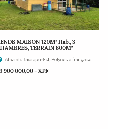
ENDS MAISON 120M² Hab., 3
VENDS 
HAMBRES, TERRAIN 800M²
60M²), 
Afaahiti, Taiarapu-Est, Polynésie française
Vaira
9 900 000,00 - XPF
47 475 