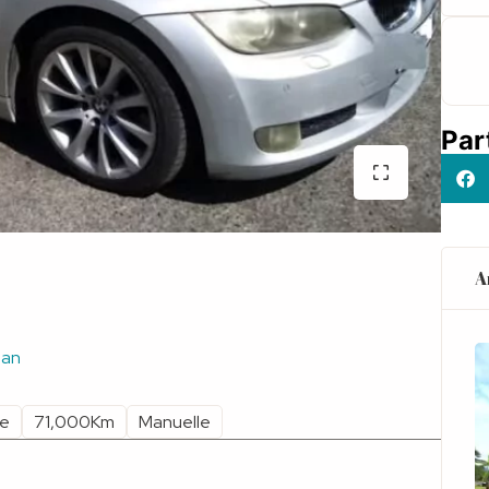
Par
A
lan
ne
71,000Km
Manuelle