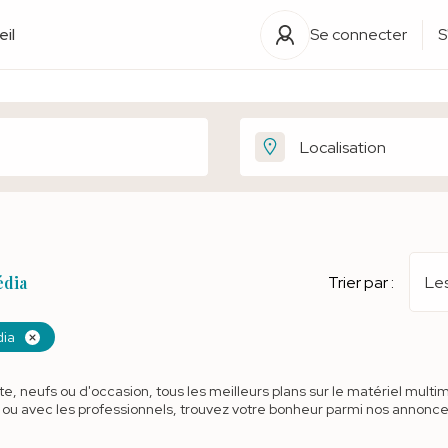
il
Se connecter
S
édia
Trier par :
Les
dia
e, neufs ou d'occasion, tous les meilleurs plans sur le matériel multi
s ou avec les professionnels, trouvez votre bonheur parmi nos annonce