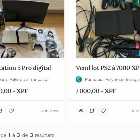
ation 5 Pro digital
Vend lot PS2 à 7000 XP
ara, Polynésie française
Punaauia, Polynésie frança
0,00 - XPF
7 000,00 - XPF
298 Vues
1882
 de
1
à
3
de
3
résultats