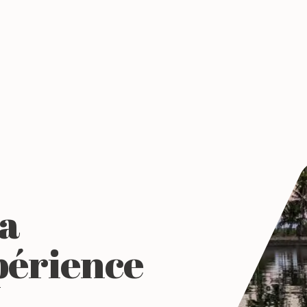
la
périence