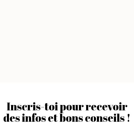
d'exception. Que vous soyez
particulier ou professionnel, vous
pouvez publier gratuitement votre
annonce sur notre site et bénéficier
d'une visibilité optimale auprès de
millions d'internautes. Pacific Good
Deal, c'est le site de référence pour les
annonces immobilières dans le
Pacifique !
Inscris-toi pour recevoir
des infos et bons conseils !