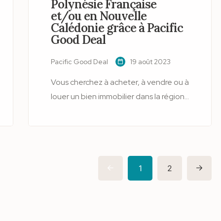
Polynésie Française
et/ou en Nouvelle
Calédonie grâce à Pacific
Good Deal
Pacific Good Deal
19 août 2023
Vous cherchez à acheter, à vendre ou à
louer un bien immobilier dans la région
Pacifique ? Qu’il s’agisse de la
Polynésie Française ou de la Nouvelle
Calédonie, vous êtes au bon endroit !
Sur le site de petites annonces
gratuites Pacific Good Deal, vous
1
2
trouverez des milliers d'offres de
maisons, d'appartements, de terrains,
de locaux commerciaux et de biens