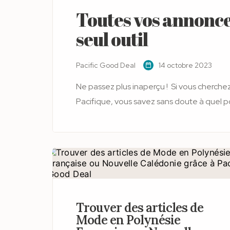
Toutes vos annonce
seul outil
Pacific Good Deal
14 octobre 2023
Ne passez plus inaperçu ! Si vous cherchez à acheter ou à vendre un bien ou un service dans le
Pacifique, vous savez sans doute à quel po
adaptées à vos besoins ou d’être vu par vos acheteurs. Que ce soit
voiture, un emploi, un loisir ou tout autre
comparer les offres, vérifier la fiabilité d
annonces sur plusieurs site, ou encore être p
vous perdez du temps et de l'énergie pour 
Trouver des articles de
Mode en Polynésie