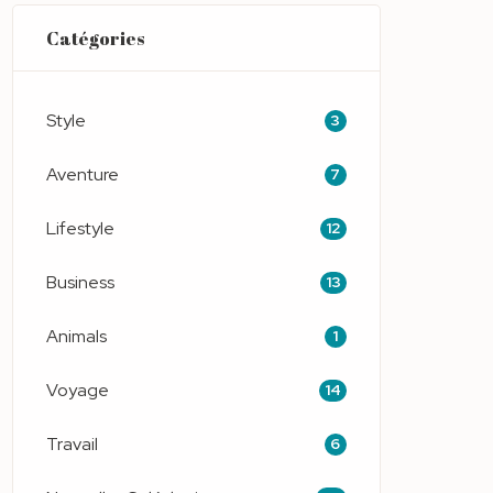
Catégories
Style
3
Aventure
7
Lifestyle
12
Business
13
Animals
1
Voyage
14
Travail
6