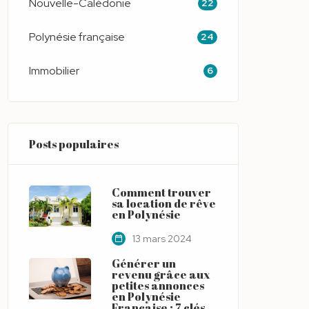
Nouvelle-Calédonie
22
Polynésie française
24
Immobilier
6
Posts populaires
Comment trouver
sa location de rêve
en Polynésie
13 mars 2024
Générer un
revenu grâce aux
petites annonces
en Polynésie
Française : 7 clés