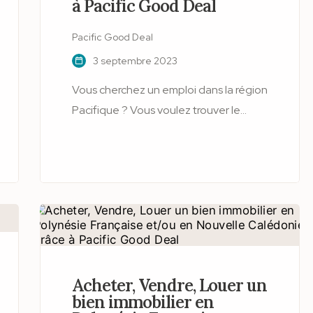
à Pacific Good Deal
Pacific Good Deal
3 septembre 2023
Vous cherchez un emploi dans la région
Pacifique ? Vous voulez trouver le
poste qui vous correspond, que ce soit
en CDI, en CDD, en intérim ou patenté
? Vous avez besoin de conseils pour
rédiger votre CV, préparer votre
entretien ou négocier votre salaire ?
Alors, ne cherchez plus : la catégorie
Emploi du site de petites annonces
gratuites Pacific Good Deal est faite
Acheter, Vendre, Louer un
pour vous !
bien immobilier en