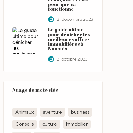
pour que ça
fonctionne
21 décembre 2023
Le guide ultime
pour dénicher les
meilleures offres
immobilières à
Nouméa
21 octobre 2023
Nuage de mots-clés
Animaux
aventure
business
Conseils
culture
Immobilier