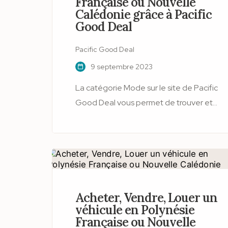
Française ou Nouvelle
Calédonie grâce à Pacific
Good Deal
Pacific Good Deal
9 septembre 2023
La catégorie Mode sur le site de Pacific
Good Deal vous permet de trouver et
de vendre des vêtements, des
chaussures, des accessoires et des
bijoux d'occasion ou neufs à des prix
imbattables. Que vous cherchiez une
robe de soirée, un costume élégant,
une montre de luxe ou un sac à main
Acheter, Vendre, Louer un
tendance, vous êtes au bon endroit !
véhicule en Polynésie
Française ou Nouvelle
Pacific Good Deal vous offre la