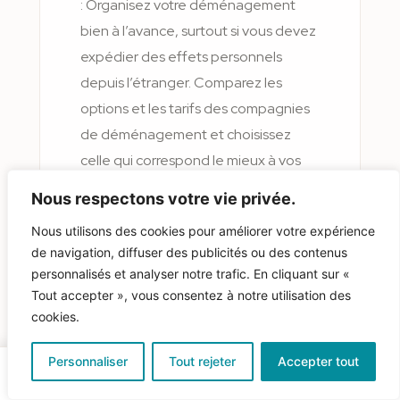
: Organisez votre déménagement
bien à l’avance, surtout si vous devez
expédier des effets personnels
depuis l’étranger. Comparez les
options et les tarifs des compagnies
de déménagement et choisissez
celle qui correspond le mieux à vos
besoins et à votre budget.
Nous respectons votre vie privée.
Liste de vérification pour
Nous utilisons des cookies pour améliorer votre expérience
l’emménagement
: Créez une
de navigation, diffuser des publicités ou des contenus
checklist de tout ce que vous devez
personnalisés et analyser notre trafic. En cliquant sur «
faire avant et pendant
Tout accepter », vous consentez à notre utilisation des
l’emménagement. Cela inclut
cookies.
l’installation des services essentiels
Personnaliser
Tout rejeter
Accepter tout
comme l’eau, l’électricité, et
Rechercher
Favoris
Publier
Messages
Mon profil
l’internet, ainsi que l’achat ou la