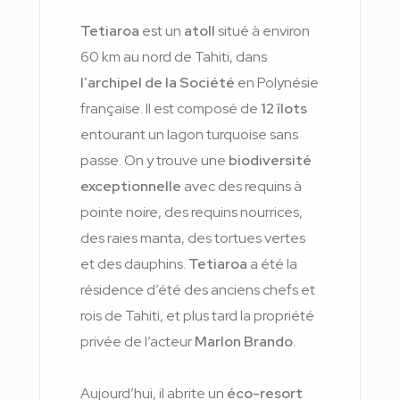
Tetiaroa
est un
atoll
situé à environ
60 km au nord de Tahiti, dans
l’archipel de la Société
en Polynésie
française. Il est composé de
12 îlots
entourant un lagon turquoise sans
passe. On y trouve une
biodiversité
exceptionnelle
avec des requins à
pointe noire, des requins nourrices,
des raies manta, des tortues vertes
et des dauphins.
Tetiaroa
a été la
résidence d’été des anciens chefs et
rois de Tahiti, et plus tard la propriété
privée de l’acteur
Marlon Brando
.
Aujourd’hui, il abrite un
éco-resort