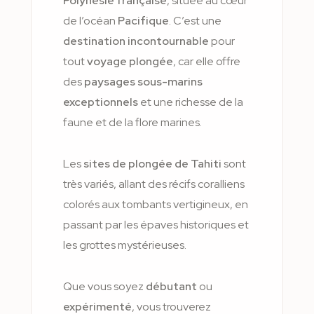
Polynésie français
e
, située au cœur
de l’océan
Pacifique
. C’est une
destination incontournable
pour
tout
voyage plongée
, car elle offre
des
paysages sous-marins
exceptionnels
et une richesse de la
faune et de la flore marines.
Les
sites de plongée de Tahiti
sont
très variés, allant des récifs coralliens
colorés aux tombants vertigineux, en
passant par les épaves historiques et
les grottes mystérieuses.
Que vous soyez
débutant
ou
expérimenté
, vous trouverez