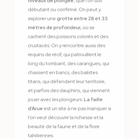
niveaux de plongée
, que l’on soit
débutant ou confirmé. On peut y
explorer une
grotte entre 28 et 33
mètres de profondeur,
où se
cachent des poissons colorés et des
crustacés. On y rencontre aussi des
requins de récif, qui patrouillent le
long du tombant, des carangues, qui
chassent en bancs, des balistes
titans, qui défendent leur territoire,
et parfois des dauphins, qui viennent
jouer avec les plongeurs.
La faille
d’Arue
est un site à ne pas manquer si
l’on veut découvrir la richesse et la
beauté de la faune et de la flore
tahitiennes.