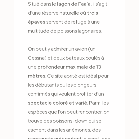
Situé dans le
lagon de Faa’a
, il s’agit
d’une réserve naturelle où
trois
épaves
servent de refuge à une
multitude de poissons lagonaires.
On peut y admirer un avion (un
Cessna) et deux bateaux coulés à
une
profondeur maximale de 13
mètres
. Ce site abrité est idéal pour
les débutants ou les plongeurs
confirmés qui veulent profiter d’un
spectacle coloré et varié
. Parmi les
espèces que l’on peut rencontrer, on
trouve des poissons-clown qui se
cachent dans les anémones, des
perroquets qui broutent le corail, des