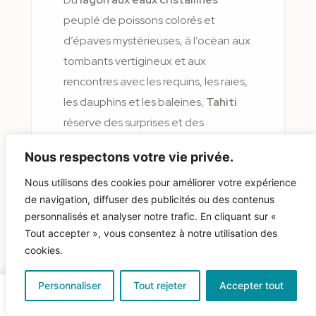
peuplé de poissons colorés et
d’épaves mystérieuses, à l’océan aux
tombants vertigineux et aux
rencontres avec les requins, les raies,
les dauphins et les baleines,
Tahiti
réserve des surprises et des
émotions à chaque plongée.
Nous respectons votre vie privée.
Nous utilisons des cookies pour améliorer votre expérience
Sans oublier les sites plus éloignés,
de navigation, diffuser des publicités ou des contenus
accessibles en bateau ou en avion,
personnalisés et analyser notre trafic. En cliquant sur «
qui offrent des paysages sous-marins
Tout accepter », vous consentez à notre utilisation des
exceptionnels et préservés.
Tahiti
cookies.
dispose également d’atouts
indéniables pour la plongée : une eau
Personnaliser
Tout rejeter
Accepter tout
chaude et claire toute l’année, une
Rechercher
Favoris
Publier
Messages
Mon profil