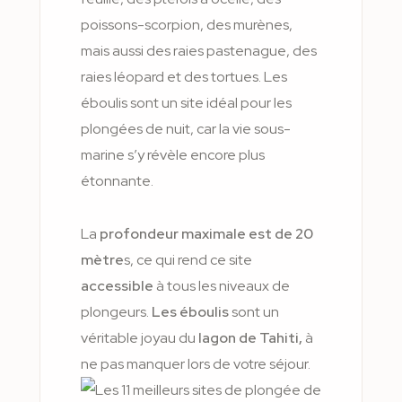
poissons-scorpion, des murènes,
mais aussi des raies pastenague, des
raies léopard et des tortues. Les
éboulis sont un site idéal pour les
plongées de nuit, car la vie sous-
marine s’y révèle encore plus
étonnante.
La
profondeur maximale est de 20
mètre
s, ce qui rend ce site
accessible
à tous les niveaux de
plongeurs.
Les éboulis
sont un
véritable joyau du
lagon de Tahiti,
à
ne pas manquer lors de votre séjour.