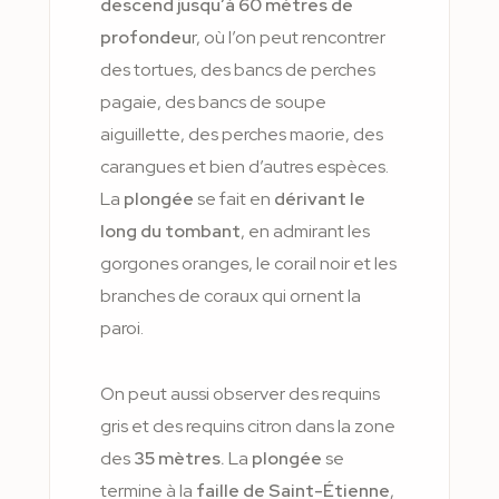
descend jusqu’à 60 mètres de
profondeu
r, où l’on peut rencontrer
des tortues, des bancs de perches
pagaie, des bancs de soupe
aiguillette, des perches maorie, des
carangues et bien d’autres espèces.
La
plongée
se fait en
dérivant le
long du tombant
, en admirant les
gorgones oranges, le corail noir et les
branches de coraux qui ornent la
paroi.
On peut aussi observer des requins
gris et des requins citron dans la zone
des
35 mètres.
La
plongée
se
termine à la
faille de Saint-Étienne
,