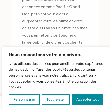
annonces comme Pacific Good
Deal
peuvent vous aider à
augmenter votre
visibilité
et votre
chiffre d’affaires
. En effet, ces sites
vous permettent de
toucher un
large public, de cibler vos clients
potentiels
et de mettre en valeur
Nous respectons votre vie privée.
vos offres.
Nous utilisons des cookies pour améliorer votre expérience
de navigation, diffuser des publicités ou des contenus
Pour profiter au maximum de ces
personnalisés et analyser notre trafic. En cliquant sur «
plateformes et propulser votre
Tout accepter », vous consentez à notre utilisation des
activité.
cookies.
Personnaliser
Tout rejeter
Accepter tout
–
Créez un profil complet et
attrayant
Rechercher
Favoris
Publier
Messages
Mon profil