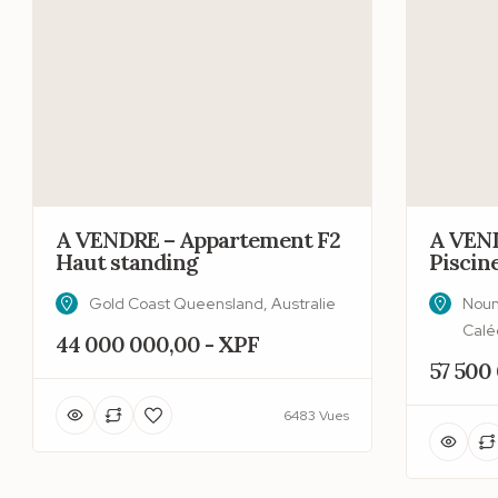
A VENDRE – Appartement F2
A VEND
Haut standing
Piscin
Gold Coast Queensland, Australie
Noum
Calé
44 000 000,00 - XPF
57 500
6483 Vues