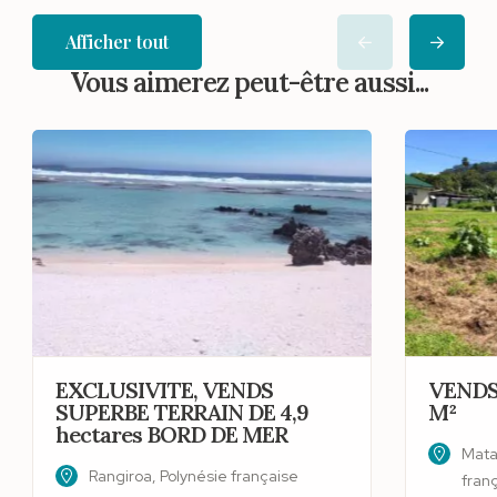
Afficher tout
Vous aimerez peut-être aussi...
EXCLUSIVITE, VENDS
VENDS
SUPERBE TERRAIN DE 4,9
M²
hectares BORD DE MER
Matai
Rangiroa, Polynésie française
fran