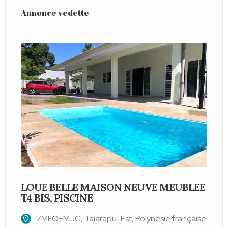
Annonce vedette
LOUE BELLE MAISON NEUVE MEUBLEE
T4 BIS, PISCINE
S
7MFQ+MJC, Taiarapu-Est, Polynésie française