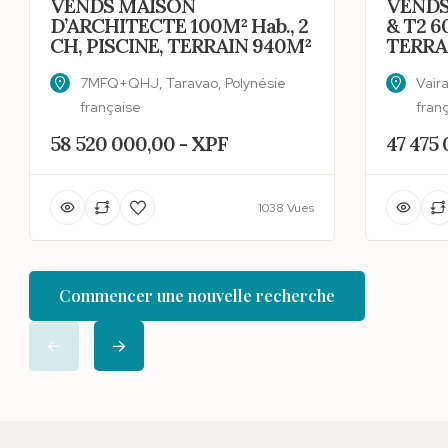
VENDS MAISON
VENDS
D’ARCHITECTE 100M² Hab., 2
& T2 6
CH, PISCINE, TERRAIN 940M²
TERRA
7MFQ+QHJ, Taravao, Polynésie
Vair
française
fran
58 520 000,00 - XPF
47 475
1038 Vues
Commencer une nouvelle recherche