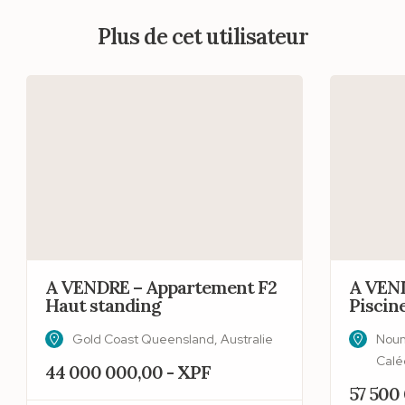
Plus de cet utilisateur
A VENDRE – Appartement F2
A VEND
Haut standing
Piscin
Gold Coast Queensland, Australie
Noum
Calé
44 000 000,00 - XPF
57 500