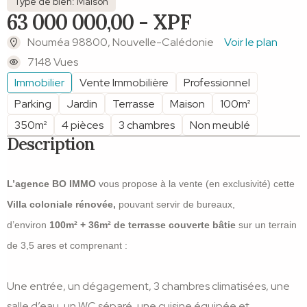
Type de bien: Maison
63 000 000,00 - XPF
Nouméa 98800, Nouvelle-Calédonie
Voir le plan
7148 Vues
Immobilier
Vente Immobilière
Professionnel
Parking
Jardin
Terrasse
Maison
100m²
350m²
4 pièces
3 chambres
Non meublé
Description
L’agence BO IMMO
vous propose à la vente (en exclusivité) cette
Villa coloniale rénovée,
pouvant servir de bureaux,
d’environ
100m² + 36m² de terrasse couverte bâtie
sur un terrain
de 3,5 ares et comprenant :
Une entrée, un dégagement, 3 chambres climatisées, une
salle d’eau, un WC séparé, une cuisine équipée et