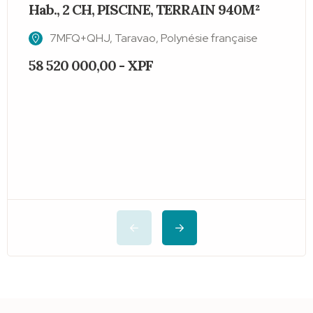
Hab., 2 CH, PISCINE, TERRAIN 940M²
P
7MFQ+QHJ, Taravao, Polynésie française
58 520 000,00 - XPF
4