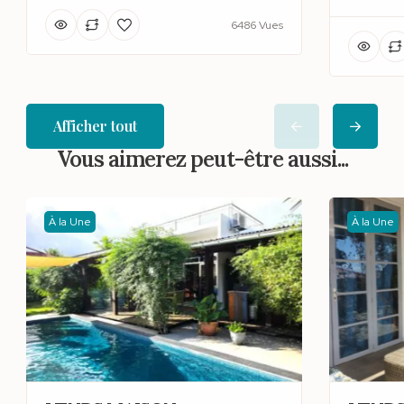
6486 Vues
Afficher tout
Vous aimerez peut-être aussi...
À la Une
À la Une