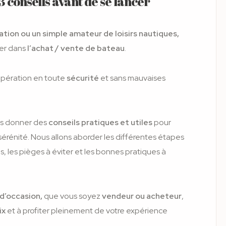
13 conseils avant de se lancer
tion ou un simple amateur de loisirs nautiques,
er dans
l’achat / vente de bateau
.
 opération en toute
sécurité
et sans mauvaises
ous donner des
conseils pratiques et utiles
pour
sérénité. Nous allons aborder les différentes étapes
, les pièges à éviter et les bonnes pratiques à
d’occasion,
que vous soyez
vendeur ou acheteur
,
ix
et à profiter pleinement de votre expérience