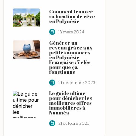
Comment trouver
sa location de rêve
en Polynésie
13 mars 2024
Générer un
revenu grâce aux
petites annonces
en Polynésie
Française : 7 clés
pour que ça
fonctionne
21 décembre 2023
Le guide ultime
pour dénicher les
meilleures offres
immobilières à
Nouméa
21 octobre 2023