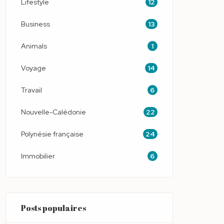
12
Lifestyle
13
Business
1
Animals
14
Voyage
6
Travail
22
Nouvelle-Calédonie
24
Polynésie française
6
Immobilier
Posts populaires