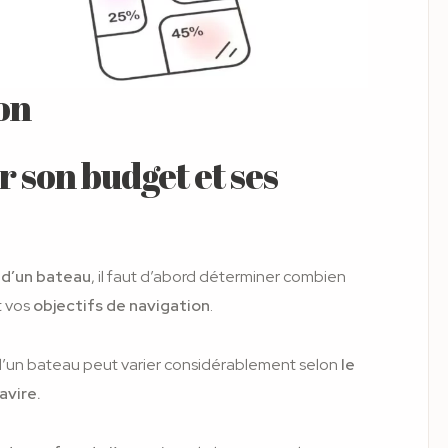
on
ir son budget et ses
 d’un bateau
, il faut d’abord déterminer combien
t vos
objectifs de navigation
.
n d’un bateau peut varier considérablement selon
le
avire.