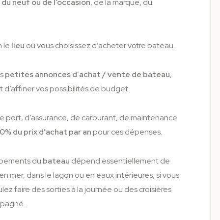
t
du neuf ou de l’occasion
, de la marque, du
n le
lieu
où vous choisissez d’acheter votre bateau.
es
petites annonces d’achat / vente de bateau
,
t d’affiner vos possibilités de budget.
de port, d’assurance, de carburant, de maintenance
0% du prix d’achat par an
pour ces dépenses.
quipements du
bateau
dépend essentiellement de
en mer, dans le lagon ou en eaux intérieures, si vous
ulez faire des sorties à la journée ou des croisières
ompagné…