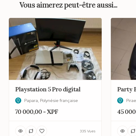
Vous aimerez peut-être aussi...
Playstation 5 Pro digital
Party 
Papara, Polynésie française
Pirae
70 000,00 - XPF
45 000
335 Vues