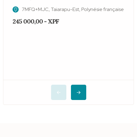
7MFQ+MJC, Taiarapu-Est, Polynésie française
245 000,00 - XPF
4