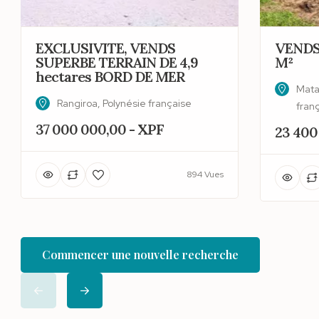
EXCLUSIVITE, VENDS
VENDS
SUPERBE TERRAIN DE 4,9
M²
hectares BORD DE MER
Matai
Rangiroa, Polynésie française
fran
37 000 000,00 - XPF
23 400
894 Vues
Commencer une nouvelle recherche