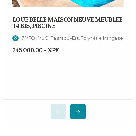
LOUE BELLE MAISON NEUVE MEUBLEE
T4 BIS, PISCINE
S
7MFQ+MJC, Taiarapu-Est, Polynésie française
245 000,00 - XPF
2