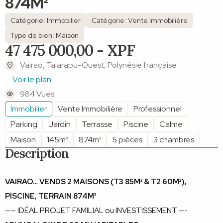
874M²
Catégorie: Immobilier
Catégorie: Vente Immobilière
Type de bien: Maison
47 475 000,00 - XPF
Vairao, Taiarapu-Ouest, Polynésie française
Voir le plan
984 Vues
Immobilier
Vente Immobilière
Professionnel
Parking
Jardin
Terrasse
Piscine
Calme
Maison
145m²
874m²
5 pièces
3 chambres
Description
VAIRAO… VENDS 2 MAISONS (T3 85M² & T2 60M²), 
PISCINE, TERRAIN 874M²
—— IDÉAL PROJET FAMILIAL ou INVESTISSEMENT —-