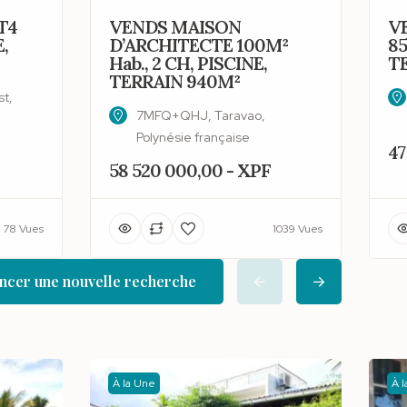
T4
VENDS MAISON
V
,
D’ARCHITECTE 100M²
85
Hab., 2 CH, PISCINE,
T
TERRAIN 940M²
t,
7MFQ+QHJ, Taravao,
Polynésie française
47
58 520 000,00 - XPF
78 Vues
1039 Vues
cer une nouvelle recherche
À la Une
À 