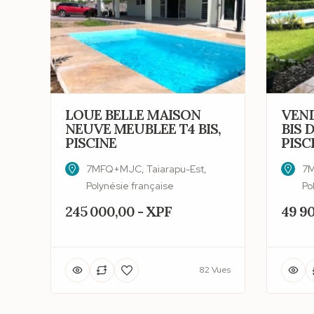
LOUE BELLE MAISON
VEND
NEUVE MEUBLEE T4 BIS,
BIS D
PISCINE
PISC
7MFQ+MJC, Taiarapu-Est,
7M
Polynésie française
Po
245 000,00 - XPF
49 9
82 Vues