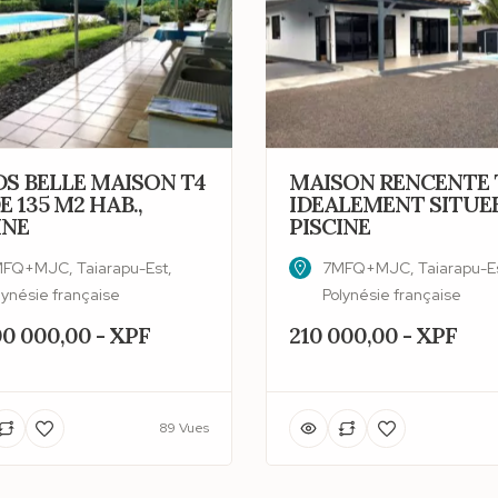
S BELLE MAISON T4
MAISON RENCENTE 
E 135 M2 HAB.,
IDEALEMENT SITUEE
INE
PISCINE
FQ+MJC, Taiarapu-Est,
7MFQ+MJC, Taiarapu-Es
lynésie française
Polynésie française
00 000,00 - XPF
210 000,00 - XPF
89 Vues