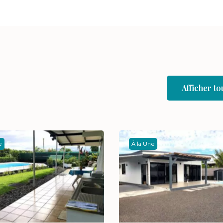
Afficher 
e
À la Une