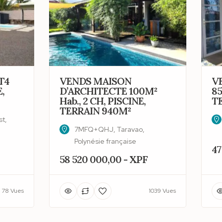
T4
VENDS MAISON
V
,
D’ARCHITECTE 100M²
85
Hab., 2 CH, PISCINE,
T
TERRAIN 940M²
t,
7MFQ+QHJ, Taravao,
Polynésie française
47
58 520 000,00 - XPF
78 Vues
1039 Vues