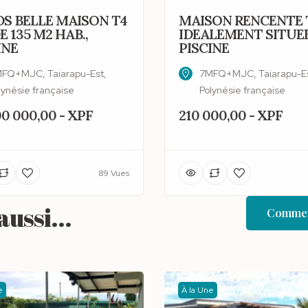
S BELLE MAISON T4
MAISON RENCENTE 
E 135 M2 HAB.,
IDEALEMENT SITUEE
INE
PISCINE
FQ+MJC, Taiarapu-Est,
7MFQ+MJC, Taiarapu-Es
lynésie française
Polynésie française
00 000,00 - XPF
210 000,00 - XPF
89 Vues
ussi...
Commen
e
À la Une