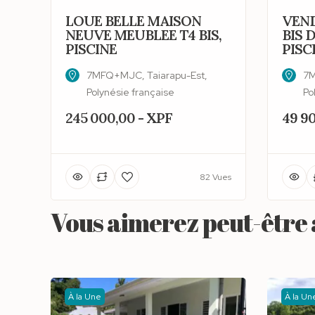
LOUE BELLE MAISON
VEND
NEUVE MEUBLEE T4 BIS,
BIS D
PISCINE
PISC
7MFQ+MJC, Taiarapu-Est,
7M
Polynésie française
Po
245 000,00 - XPF
49 9
82 Vues
Vous aimerez peut-être a
À la Une
À la Un