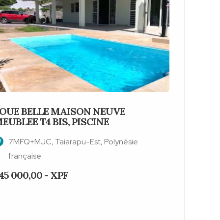
OUE BELLE MAISON NEUVE
VENDS 
EUBLEE T4 BIS, PISCINE
M2 HAB.
7MFQ+MJC, Taiarapu-Est, Polynésie
7MFQ+
française
franç
45 000,00 - XPF
49 900 