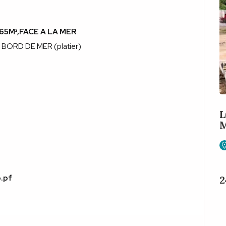
65M²,FACE A LA MER
. BORD DE MER (platier)
L
M
o.pf
2