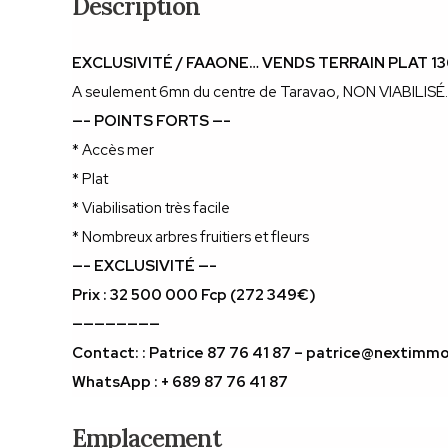
Description
EXCLUSIVITÉ / FAAONE… VENDS TERRAIN PLAT 13
A seulement 6mn du centre de Taravao, NON VIABILISÉ
—- POINTS FORTS —-
* Accès mer
* Plat
* Viabilisation très facile
* Nombreux arbres fruitiers et fleurs
—- EXCLUSIVITÉ —-
Prix : 32 500 000 Fcp (272 349€)
————————
Contact: : Patrice 87 76 41 87 – patrice@nextimm
WhatsApp : + 689 87 76 41 87
Emplacement