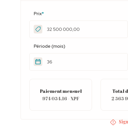
Prix
*
Période (mois)
Paiement mensuel
Total d
974 054.16 - XPF
2 565 9
Sign