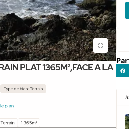
Par
RAIN PLAT 1365M²,FACE A LA
Type de bien: Terrain
A
 le plan
Terrain
1,365m²