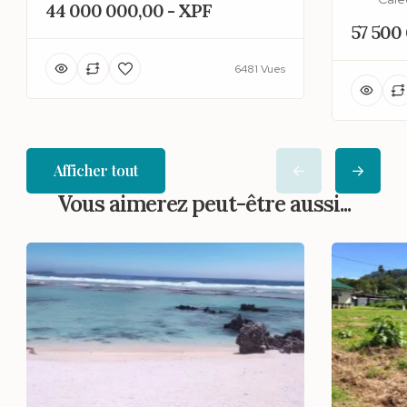
44 000 000,00 - XPF
57 500
6481 Vues
Afficher tout
Vous aimerez peut-être aussi...