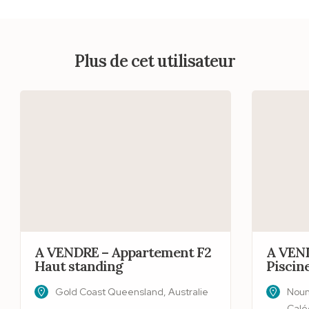
Plus de cet utilisateur
A VENDRE – Appartement F2
A VEND
Haut standing
Piscin
Gold Coast Queensland, Australie
Noum
Calé