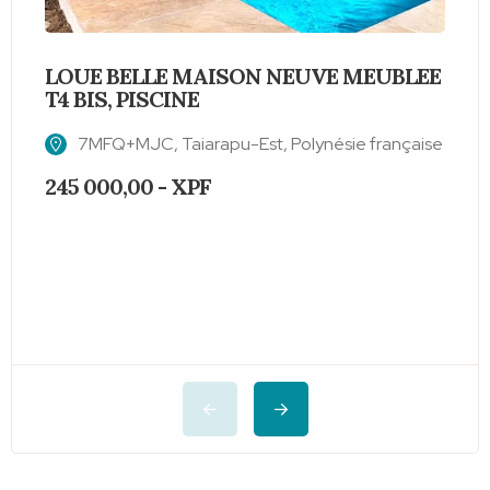
LOUE BELLE MAISON NEUVE MEUBLEE
T4 BIS, PISCINE
S
7MFQ+MJC, Taiarapu-Est, Polynésie française
245 000,00 - XPF
2