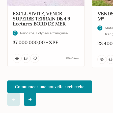
EXCLUSIVITE, VENDS
VENDS
SUPERBE TERRAIN DE 4,9
M²
hectares BORD DE MER
Matai
Rangiroa, Polynésie française
fran
37 000 000,00 - XPF
23 400
894 Vues
Commencer une nouvelle recherche