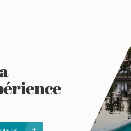
la
périence
 annonce