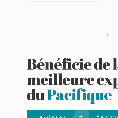
Bénéficie de 
meilleure ex
du
Pacifique
Trouve tes deals
Publie ton