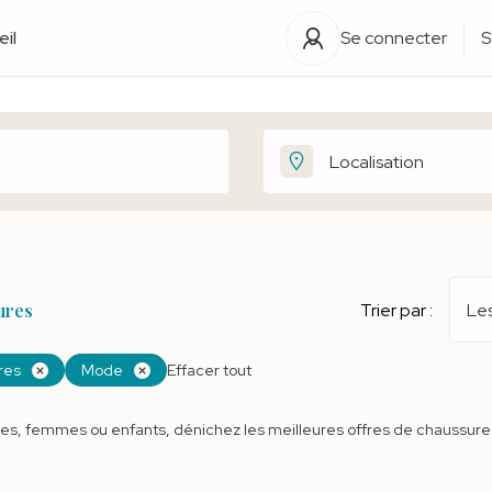
il
Se connecter
S
ures
Trier par :
Les
res
Mode
Effacer tout
, femmes ou enfants, dénichez les meilleures offres de chaussures su