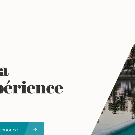
la
périence
 annonce