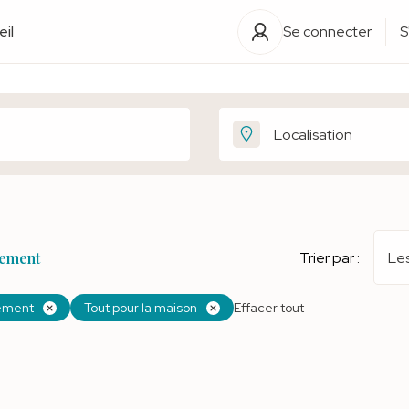
il
Se connecter
S
ement
Trier par :
Les
ement
Tout pour la maison
Effacer tout