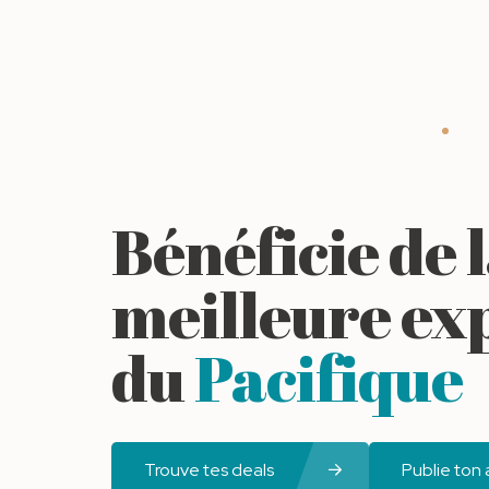
Bénéficie de 
meilleure ex
du
Pacifique
Trouve tes deals
Publie ton