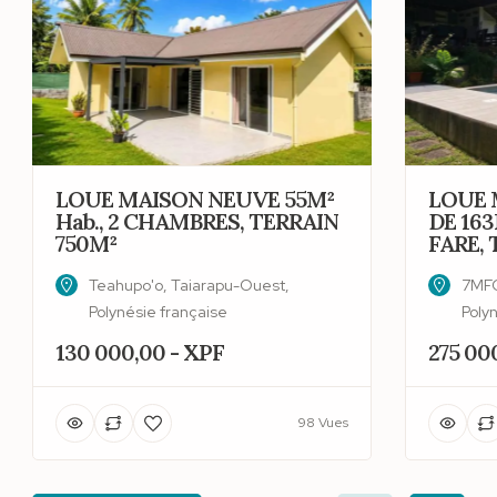
LOUE MAISON NEUVE 55M²
LOUE 
Hab., 2 CHAMBRES, TERRAIN
DE 163
750M²
FARE, 
Teahupo'o, Taiarapu-Ouest,
7MFQ
Polynésie française
Poly
130 000,00 - XPF
275 00
98 Vues