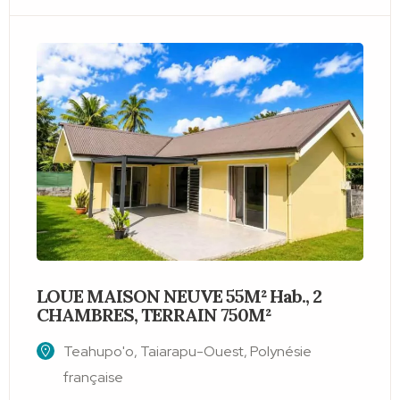
LOUE MAISON NEUVE 55M² Hab., 2
CHAMBRES, TERRAIN 750M²
3
Teahupo'o, Taiarapu-Ouest, Polynésie
française
2