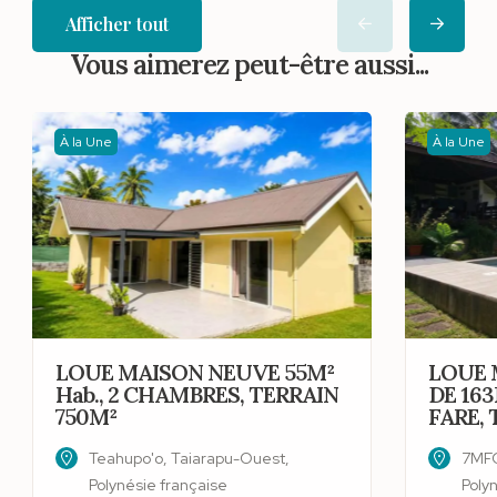
Afficher tout
Vous aimerez peut-être aussi...
À la Une
À la Une
LOUE MAISON NEUVE 55M²
LOUE 
Hab., 2 CHAMBRES, TERRAIN
DE 163
750M²
FARE, 
Teahupo'o, Taiarapu-Ouest,
7MFQ
Polynésie française
Poly