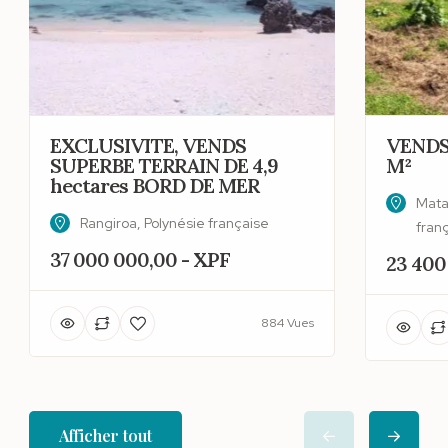
EXCLUSIVITE, VENDS
VENDS
SUPERBE TERRAIN DE 4,9
M²
hectares BORD DE MER
Matai
Rangiroa, Polynésie française
fran
37 000 000,00 - XPF
23 400
884 Vues
Afficher tout