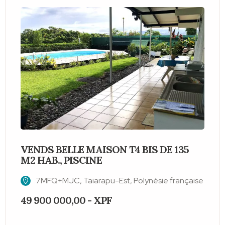
VENDS BELLE MAISON T4 BIS DE 135
M2 HAB., PISCINE
T
7MFQ+MJC, Taiarapu-Est, Polynésie française
49 900 000,00 - XPF
2