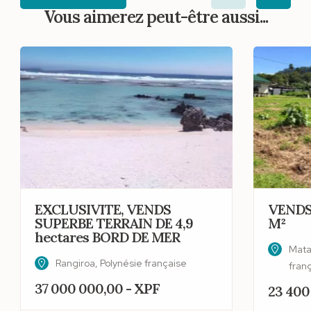
Vous aimerez peut-être aussi...
EXCLUSIVITE, VENDS
VENDS
SUPERBE TERRAIN DE 4,9
M²
hectares BORD DE MER
Matai
Rangiroa, Polynésie française
fran
37 000 000,00 - XPF
23 400