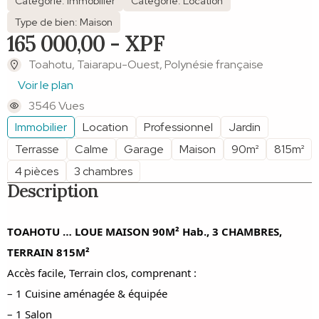
Catégorie: Immobilier
Catégorie: Location
Type de bien: Maison
165 000,00 - XPF
Toahotu, Taiarapu-Ouest, Polynésie française
Voir le plan
3546 Vues
Immobilier
Location
Professionnel
Jardin
Terrasse
Calme
Garage
Maison
90m²
815m²
4 pièces
3 chambres
Description
TOAHOTU … LOUE MAISON 90M² Hab., 3 CHAMBRES,
TERRAIN 815M²
Accès facile, Terrain clos, comprenant :
– 1 Cuisine aménagée & équipée
– 1 Salon