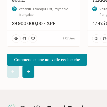
Afaahiti, Taiarapu-Est, Polynésie
Vair
française
fran
29 900 000,00 - XPF
47 475
972 Vues
Commencer une nouvelle recherche