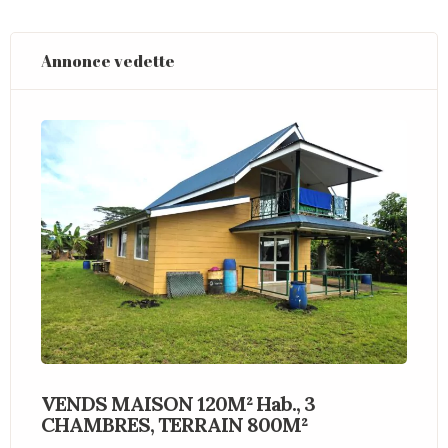
Annonce vedette
VENDS MAISON 120M² Hab., 3
V
CHAMBRES, TERRAIN 800M²
P