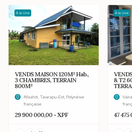
À la Une
À la Une
VENDS MAISON 120M² Hab.,
VENDS
3 CHAMBRES, TERRAIN
& T2 6
800M²
TERRA
Afaahiti, Taiarapu-Est, Polynésie
Vair
française
fran
29 900 000,00 - XPF
47 475