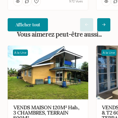
972 Vues
Afficher tout
Vous aimerez peut-être aussi...
À la Une
À la Une
VENDS MAISON 120M² Hab.,
VENDS
3 CHAMBRES, TERRAIN
& T2 6
800M²
TERRA