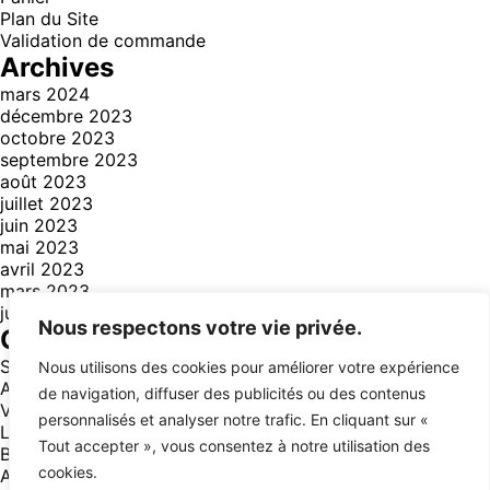
Plan du Site
Validation de commande
Archives
mars 2024
décembre 2023
octobre 2023
septembre 2023
août 2023
juillet 2023
juin 2023
mai 2023
avril 2023
mars 2023
juillet 2021
Nous respectons votre vie privée.
Catégories
Style
(3)
Nous utilisons des cookies pour améliorer votre expérience
Aventure
(14)
de navigation, diffuser des publicités ou des contenus
Voyage
(14)
personnalisés et analyser notre trafic. En cliquant sur «
Lifestyle
(12)
Tout accepter », vous consentez à notre utilisation des
Business
(13)
cookies.
Animals
(1)