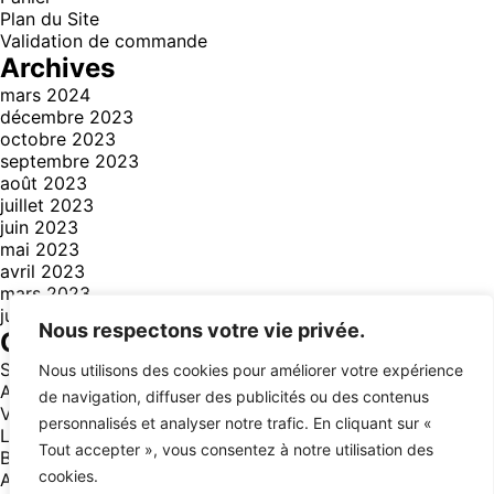
Plan du Site
Validation de commande
Archives
mars 2024
décembre 2023
octobre 2023
septembre 2023
août 2023
juillet 2023
juin 2023
mai 2023
avril 2023
mars 2023
juillet 2021
Nous respectons votre vie privée.
Catégories
Style
(3)
Nous utilisons des cookies pour améliorer votre expérience
Aventure
(14)
de navigation, diffuser des publicités ou des contenus
Voyage
(14)
personnalisés et analyser notre trafic. En cliquant sur «
Lifestyle
(12)
Tout accepter », vous consentez à notre utilisation des
Business
(13)
cookies.
Animals
(1)