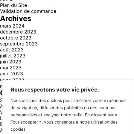
Plan du Site
Validation de commande
Archives
mars 2024
décembre 2023
octobre 2023
septembre 2023
août 2023
juillet 2023
juin 2023
mai 2023
avril 2023
mars 2023
juillet 2021
Nous respectons votre vie privée.
Catégories
Style
(3)
Nous utilisons des cookies pour améliorer votre expérience
Aventure
(14)
de navigation, diffuser des publicités ou des contenus
Voyage
(14)
personnalisés et analyser notre trafic. En cliquant sur «
Lifestyle
(12)
Tout accepter », vous consentez à notre utilisation des
Business
(13)
cookies.
Animals
(1)